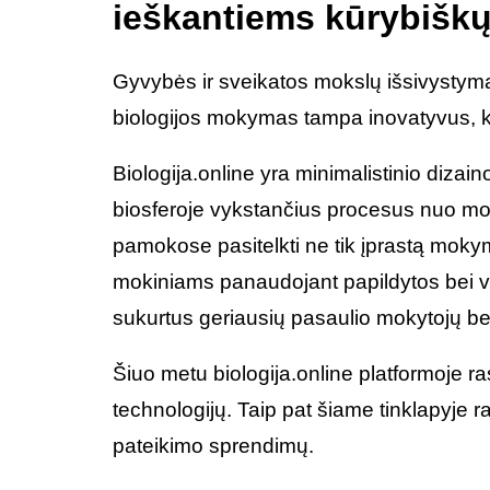
ieškantiems kūrybiškų 
Gyvybės ir sveikatos mokslų išsivystym
biologijos mokymas tampa inovatyvus, kiekv
Biologija.online yra minimalistinio dizai
biosferoje vykstančius procesus nuo mol
pamokose pasitelkti ne tik įprastą mokym
mokiniams panaudojant papildytos bei vi
sukurtus geriausių pasaulio mokytojų bei
Šiuo metu biologija.online platformoje r
technologijų. Taip pat šiame tinklapyje r
pateikimo sprendimų.