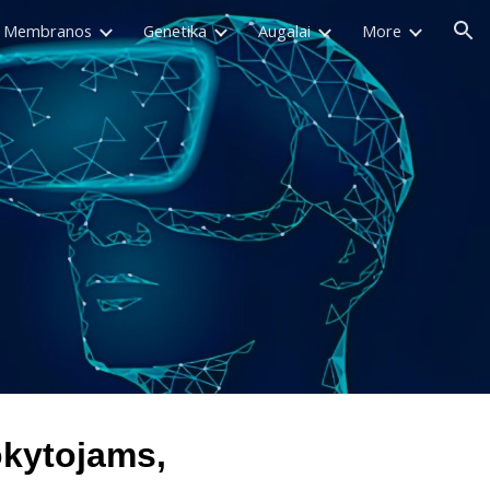
Membranos
Genetika
Augalai
More
ion
okytojams,