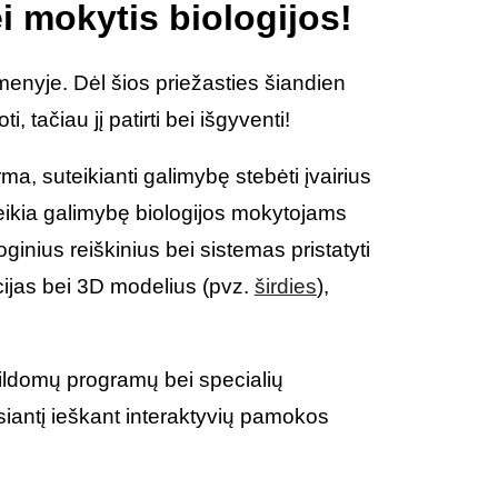
i mokytis biologijos!
nyje. Dėl šios priežasties šiandien
 tačiau jį patirti bei išgyventi!
a, suteikianti galimybę stebėti įvairius
eikia galimybę biologijos mokytojams
inius reiškinius bei sistemas pristatyti
cijas bei 3D modelius (pvz.
širdies
),
pildomų programų bei specialių
siantį ieškant interaktyvių pamokos