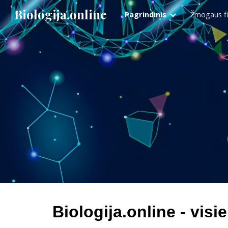
Biologija.online
Pagrindinis
Žmogaus fi
Sk
Biologija.online - vi