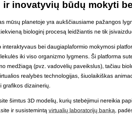
ir inovatyvių būdų mokyti be
as mūsų planetoje yra aukščiausiame pažangos lygme
ieną biologinį procesą leidžiantis ne tik įsivaizduoti,
no interaktyvaus bei daugiaplaformio mokymosi platform
ekulės iki viso organizmo lygmens. Ši platforma sut
o medžiagą (pvz. vadovėlių paveikslus), tačiau biolog
rtualios realybės technologijas, šiuolaikiškas anima
 grafikos dizainerių.
asite šimtus 3D modelių, kurių stebėjimui nereikia pa
asite ir susistemintą
virtualių laboratorijų banką
, padė