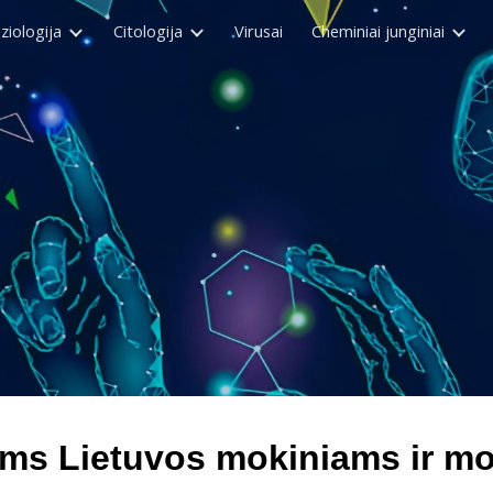
ziologija
Citologija
Virusai
Cheminiai junginiai
ip to main content
Skip to navigat
siems Lietuvos mokiniams ir m