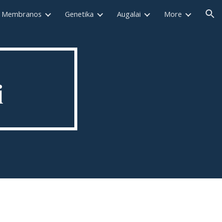
Membranos
Genetika
Augalai
More
ion
i