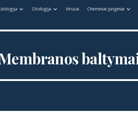
ziologija
Citologija
Virusai
Cheminiai junginiai
ip to main content
Skip to navigat
Membranos baltyma